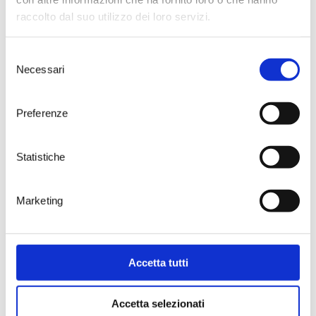
artisti pugliesi, già affermati in
ambito nazionale e
raccolto dal suo utilizzo dei loro servizi.
internazionale, individuati dalla
storica d’arte e curatrice Ilaria
Selezione
Caravaglio, che presenteranno al
Necessari
del
pubblico ciascuno un’opera
diversa, stabilmente esposta al
consenso
primo piano della struttura sino
Preferenze
all’
8 gennaio 2023
.
Questi racconteranno, attraverso
svariate tecniche espressive
Statistiche
(dall’olio su tela a stoffe e cuciture,
ai pastelli, passando per l’utilizzo
di materiali scultorei, seta e
Marketing
pigmenti naturali), il senso di
appartenenza, la territorialità, la
cultura e il profondo legame che
li unisce alla propria terra.
Con “Radici” iniziamo, quindi, un
Accetta tutti
percorso di collezionismo
concreto che, successivamente,
troverà una propria prestigiosa
Accetta selezionati