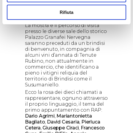
area espositiva nella barricaia, nel
cuore della nuova cantina, a
Jaddico, dove i vigneti “guardano”
Rifiuta
il mare.
La mostra e il percorso di visita
presso le diverse sale dello storico
Palazzo Granafei Nervegna
saranno preceduti da un brindisi
di benvenuto, in compagnia di
alcuni vini d’annata di Tenute
Rubino, non attualmente in
commercio, che identificano a
pieno i vitigni reliquia del
territorio di Brindisi come il
Susumaniello.
Ecco la rosa dei dieci chiamati a
rappresentare, ognuno attraverso
il proprio linguaggio, il tema del
primo appuntamento con RAP:
Dario Agrimi
,
Mariantonietta
Bagliato
,
David Cesaria
,
Pierluca
Cetera
,
Giuseppe Ciracì
,
Francesco