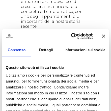
entrare in una nuova fase di
crescita artistica, ancora più
concreta ed emblematica, con
uno degli appuntamenti più
importanti della nostra storia
recente.
Venerdì 9 settembre
, a partire
dalle
ore 19
, si apriranno, infatti, le
porte di
Palazzo Granafei –
Nervegna (Via Duomo, 20)
– spazio
Consenso
Dettagli
Informazioni sui cookie
istituzionale risalente al periodo
cinquecentesco – per il
vernissage
della prima mostra d’arte
contemporanea. Un grande
Questo sito web utilizza i cookie
evento espositivo realizzato dalla
Utilizziamo i cookie per personalizzare contenuti ed
nostra cantina con il patrocinio
annunci, per fornire funzionalità dei social media e per
del Comune di Brindisi, per
conoscere tutti i dettagli e i punti
analizzare il nostro traffico. Condividiamo inoltre
di forza del nuovo progetto RAP.
informazioni sul modo in cui utilizza il nostro sito con i
che, in questa prima edizione avrà
nostri partner che si occupano di analisi dei dati web,
come tema
“Radici”
.
pubblicità e social media, i quali potrebbero combinarle
Protagonisti dell’iniziativa dieci
con altre informazioni che ha fornito loro o che hanno