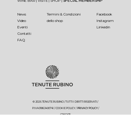
WINE BAR
|
VISITE
|
SHOP
|
SPECIAL MEMBERSHIP
News
Termini & Condizioni
Facebook
Video
dello shop
Instagram
Eventi
Linkedin
Contatti
FAQ
© 2026 TENUTE RUBINO / TUTTI I DIRITTI RISERVATI /
P.IVA 01863400741 /
COOKIE POLICY
/
PRIVACY POLICY
/
CREDITS