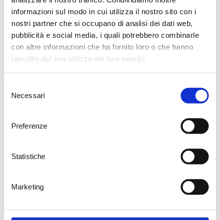
informazioni sul modo in cui utilizza il nostro sito con i
nostri partner che si occupano di analisi dei dati web,
pubblicità e social media, i quali potrebbero combinarle
con altre informazioni che ha fornito loro o che hanno
Il progetto è stato avviato con le
raccolto dal suo utilizzo dei loro servizi.
classi quinte dell’
Istituto
Albrghiero di Brindisi
e della sede
distaccata di
Carovigno
per un
Selezione
totale di oltre 100 studenti
Necessari
del
coinvolti!
consenso
L ’Istituto, riferimento per la
Preferenze
formazione nel settore della
ristorazione e turistico –
alberghiero, ha accolto la nostra
azienda per il secondo anno
Statistiche
consecutivo, impegnando i
ragazzi degli indirizzi di cucina,
sala e vendita, in un importante
Marketing
percorso formativo.
Il progetto verte su una
introduzione al mondo