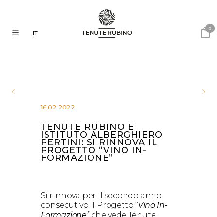
0
IT
16.02.2022
TENUTE RUBINO E
ISTITUTO ALBERGHIERO
PERTINI: SI RINNOVA IL
PROGETTO “VINO IN-
FORMAZIONE”
Si rinnova per il secondo anno
consecutivo il Progetto ‘’
Vino In-
Formazione’
’ che vede Tenute