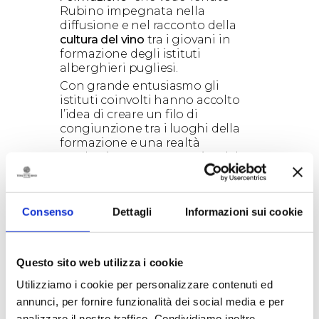
Rubino impegnata nella
diffusione e nel racconto della
cultura del vino
tra i giovani in
formazione degli istituti
alberghieri pugliesi.
Con grande entusiasmo gli
istituti coinvolti hanno accolto
l’idea di creare un filo di
congiunzione tra i luoghi della
formazione e una realtà
produttiva rappresentativa del
territorio pugliese, come Tenute
Rubino, volta a portare gli
studenti in una dimensione di
Consenso
Dettagli
Informazioni sui cookie
continuità con uno sguardo di
prospettiva.
Questo sito web utilizza i cookie
Utilizziamo i cookie per personalizzare contenuti ed
annunci, per fornire funzionalità dei social media e per
analizzare il nostro traffico. Condividiamo inoltre