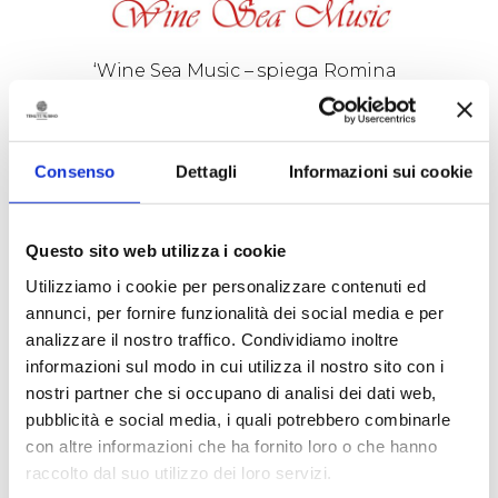
‘Wine Sea Music – spiega Romina
Leopardi, responsabile
Comunicazione e Marketing
dell’azienda brindisina – è
un’iniziativa dedicata agli amanti
Consenso
Dettagli
Informazioni sui cookie
del vino di qualità che anche nella
calda stagione estiva non
vogliono rinunciare al magico
mondo di Bacco. I protagonisti
Questo sito web utilizza i cookie
dei vari appuntamenti saranno
Utilizziamo i cookie per personalizzare contenuti ed
infatti i nostri vini freschi e fruttati
annunci, per fornire funzionalità dei social media e per
che si intrecceranno con le note
seducenti della migliore musica
analizzare il nostro traffico. Condividiamo inoltre
jazz e swing. Un’ulteriore
informazioni sul modo in cui utilizza il nostro sito con i
occasione per godere, alla
nostri partner che si occupano di analisi dei dati web,
frescura delle serate estive, di
pubblicità e social media, i quali potrebbero combinarle
alcune delle migliori espressioni
con altre informazioni che ha fornito loro o che hanno
enologiche del Salento’.
raccolto dal suo utilizzo dei loro servizi.