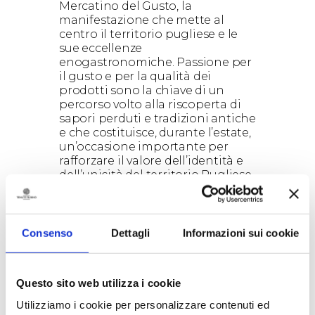
Mercatino del Gusto, la
manifestazione che mette al
centro il territorio pugliese e le
sue eccellenze
enogastronomiche. Passione per
il gusto e per la qualità dei
prodotti sono la chiave di un
percorso volto alla riscoperta di
sapori perduti e tradizioni antiche
e che costituisce, durante l’estate,
un’occasione importante per
rafforzare il valore dell’identità e
dell’unicità del territorio Pugliese
e del Salento in particolare.
Dall’1 al 5 agosto Tenute Rubino
prenderà posto con un proprio
Consenso
Dettagli
Informazioni sui cookie
stand nella Piazza del Vino, la
piazza principale della cittadina
leccese, luogo in cui convergono
le strade del gusto e dei sapori.
Questo sito web utilizza i cookie
Luigi Rubino e lo staff di Tenute
Rubino saranno lieti di fare
Utilizziamo i cookie per personalizzare contenuti ed