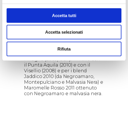
versione di Negroamaro Rosato
versatile e seducente. Ampia la
scelta per i rossi: dal Torre Testa,
Accetta tutti
annata 2008, vino di punta
dell’azienda, aristocratico e di
grande finezza, prodotto con uve
Accetta selezionati
di Susumaniello così come
Oltremè, ultimo nato e adatto ad
un pubblico giovanile ; spazio
Rifiuta
anche al Negroamaro con il
Miraglio (2009) e al primitivo con
il Punta Aquila (2010) e con il
Visellio (2008) e per i blend
Jaddico 2010 (da Negroamaro,
Montepulciano e Malvasia Nera) e
Maromelle Rosso 2011 ottenuto
con Negroamaro e malvasia nera.