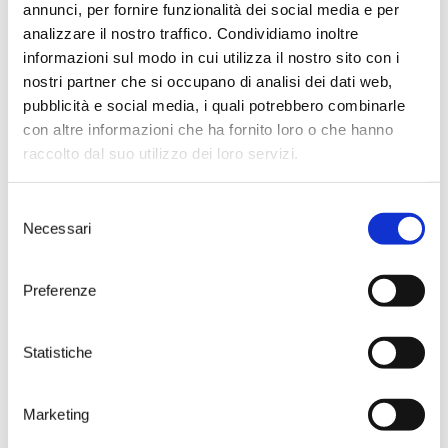
degustare agli appassionati del
annunci, per fornire funzionalità dei social media e per
buon vino una selezione di
analizzare il nostro traffico. Condividiamo inoltre
diverse annate delle migliori
informazioni sul modo in cui utilizza il nostro sito con i
etichette aziendali che sarà
nostri partner che si occupano di analisi dei dati web,
possibile anche acquistare.
pubblicità e social media, i quali potrebbero combinarle
I vini di Tenute Rubino in
degustazione.
con altre informazioni che ha fornito loro o che hanno
raccolto dal suo utilizzo dei loro servizi.
I vini selezionati sono tutti
espressione dei più amati vitigni
autoctoni pugliesi e proposti sia
Selezione
in versione monovarietale che in
Necessari
del
blend con altre varietà alloctone.
Tra i bianchi il Giancòla 2010,
consenso
prodotto da uve Malvasia bianca,
Preferenze
di grande piacevolezza e
persistenza gusto olfattiva, il
Marmorelle Bianco, blend di
Statistiche
Chardonnay e Malvasia Bianca e il
Vermentino entrambi dell’annata
2011. Tra i rosati, i riflettori saranno
Marketing
puntati sui profumi mediterranei
del Saturnino, annata 2011, una