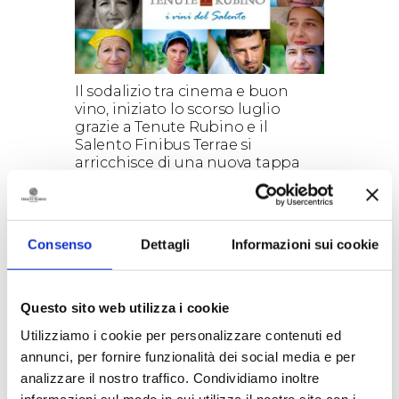
Il sodalizio tra cinema e buon
vino, iniziato lo scorso luglio
grazie a Tenute Rubino e il
Salento Finibus Terrae si
arricchisce di una nuova tappa
grazie a ‘100 minuti corti’, il
contenitore di giovani talenti del
cinema che porta in tour i
migliori cortometraggi che
Consenso
Dettagli
Informazioni sui cookie
hanno partecipato alla 8°
edizione del festival diretto da
Romeo Conte. Il vino, come il
cinema mette in campo passione
Questo sito web utilizza i cookie
ed emozione ed è su questi
Utilizziamo i cookie per personalizzare contenuti ed
aspetti che Tenute Rubino
annunci, per fornire funzionalità dei social media e per
allieterà i sensi e la vista in tutte le
tappe del tour per l’Italia di ‘100
analizzare il nostro traffico. Condividiamo inoltre
corti minuti’. Ad ogni