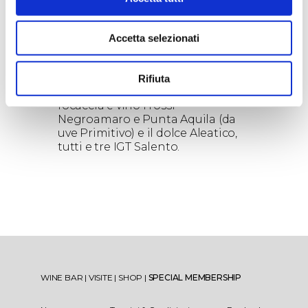
e il 13 febbraio prossimi.
All’inaugurazione – che anticipa
l’anteprima toscana di Sposerò
Accetta selezionati
Nichi Vendola (regia di Andrea
Costantino) – Tenute Rubino
offrirà in degustazione al buffet
Rifiuta
tipicamente pugliese fatto di
focaccia e vino i rossi
Negroamaro e Punta Aquila (da
uve Primitivo) e il dolce Aleatico,
tutti e tre IGT Salento.
WINE BAR
|
VISITE
|
SHOP
|
SPECIAL MEMBERSHIP