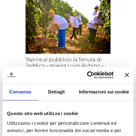
“Aprire al pubblico la Tenuta di
Jaddico – spiega Luigi Rubino –
rappresenta per gli amanti del
vino un’occasione da non perdere
per vivere un’esperienza capace
di svelare tutta la nostra passione
Consenso
Dettagli
Informazioni sui cookie
e quel futuro luminoso che si
profila all’orizzonte dei i migliori
vini di Puglia. La Vendemmia
Questo sito web utilizza i cookie
delle Donne – continua Rubino –
è il segno innovativo, ma anche
Utilizziamo i cookie per personalizzare contenuti ed
antico di un legame tra la civiltà
annunci, per fornire funzionalità dei social media e per
della vite e le comunità salentine.