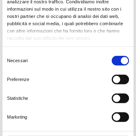
analizzare il nostro traffico. Condividiamo inoltre
Un fattore, antropologico e
culturale, che concorre insieme al
informazioni sul modo in cui utilizza il nostro sito con i
territorio e alle varietà autoctone
nostri partner che si occupano di analisi dei dati web,
a determinare le qualità dei vini di
pubblicità e social media, i quali potrebbero combinarle
un’area d’eccellenza enologica
con altre informazioni che ha fornito loro o che hanno
del Mezzogiorno. Vogliamo
raccolto dal suo utilizzo dei loro servizi.
consentire agli enoturisti, ai wine
lovers ed anche ai fotoamatori –
conclude Rubino – di assistere in
Selezione
modo partecipe alla raccolta dei
Necessari
del
grappoli di Susumaniello, fare in
consenso
modo che possa essere osservata
da vicino, apprezzata e ritratta la
Preferenze
grande passione, ma anche la
meticolosità del lavoro delle
nostre donne lavoratrici in quel
Statistiche
delicato rito che è la vendemmia”.
Marketing