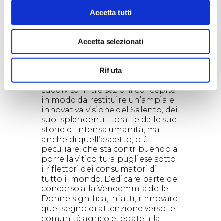
Accetta tutti
Accetta selezionati
Il concorso fotografico Salento
Photography Tellers si svolge
interamente on-line, attraverso il
Rifiuta
sito web tenuterubino.com. E’
suddiviso in tre sezioni concepite
in modo da restituire un’ampia e
innovativa visione del Salento, dei
suoi splendenti litorali e delle sue
storie di intensa umanità, ma
anche di quell’aspetto, più
peculiare, che sta contribuendo a
porre la viticoltura pugliese sotto
i riflettori dei consumatori di
tutto il mondo. Dedicare parte del
concorso alla Vendemmia delle
Donne significa, infatti, rinnovare
quel segno di attenzione verso le
comunità agricole legate alla