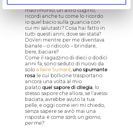
qui di nuovo per un altro
matrimonio, un altro cugino,
ricordi anche tu come lo ricordo
io quel bacio sulla guancia con
cui mi salutasti? Cosa hai fatto in
tutti questi anni, dove sei stata?
Dov’eri mentre per me diventava
banale – o ridicolo – brindare,
bere, baciare?
Come il ragazzino di dieci o dodici
anni fa, sono seduto di nuovo da
solo
a bere Sumaré
,
uno spumante
rosa
le cui bollicine trasportano
ancora una volta al mio
palato
quel sapore di ciliegia
, lo
stesso sapore che allora, se l’avessi
baciata, avrebbe avuto la tua
pelle, e oggi come ieri mi chiedo,
senza sapere se avrò mai una
risposta: e
come sarà, un giorno,
per me?