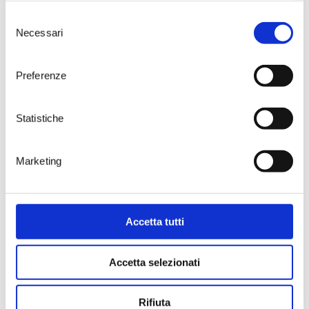
che è la ragione per cui sto
raccontando tutto questo.
Selezione
Quando tu venisti da me, tu e
il
Necessari
del
tuo profumo di ciliegia
, e mi
consenso
chiedesti se volevo fare un
brindisi, non potevi sapere che
Preferenze
per me erano due prime volte in
una. La prima che una ragazza, da
sola, mi chiedesse di brindare e la
Statistiche
prima che bevessi d’un fiato, fino
all’ultima goccia, un
bicchiere
intero di spumante
.
Marketing
Neanche ti sedesti. Ti appoggiasti
per un attimo al tavolo, con la
mano libera, e dopo aver bevuto ti
sistemasti i capelli, corti e neri, e
mi chiedesti che ci facevo lì, tutto
Accetta tutti
solo. Io alzai le spalle, eri più
grande di me, cinque o sei o sette
Accetta selezionati
anni che però per me erano come
una vita intera, un mondo intero,
cosa potevo dirti?
Rifiuta
E dove sei, oggi? Oggi che io sono