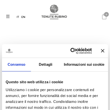
0
IT
EN
03.09.2019
TENUTE RUBINO SU
Consenso
Dettagli
Informazioni sui cookie
SYRAH QUEEN: A STUDY IN
SUSUMANIELLO
Questo sito web utilizza i cookie
Utilizziamo i cookie per personalizzare contenuti ed
Susumaniello is a grape varietal
annunci, per fornire funzionalità dei social media e per
with a long history in Brindisi,
Puglia. An autochthonous
analizzare il nostro traffico. Condividiamo inoltre
varietal with little documented
informazioni sul modo in cui utilizza il nostro sito con i