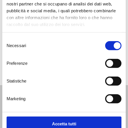
history, Susumaniello has become
nostri partner che si occupano di analisi dei dati web,
a passion project for the Rubino
pubblicità e social media, i quali potrebbero combinarle
family. The Rubino family first
con altre informazioni che ha fornito loro o che hanno
started making Susumaniello in
the late 1990’s, and were the only
raccolto dal suo utilizzo dei loro servizi.
ones reviving this ancient, rare
and obscure varietal that was on
Selezione
its way to extinction.
Necessari
del
Read Full article here
consenso
Preferenze
Statistiche
Marketing
WINE BAR
|
WINE TOURS
|
SHOP
|
SPECIAL
MEMBERSHIP
News
Facebook
Accetta tutti