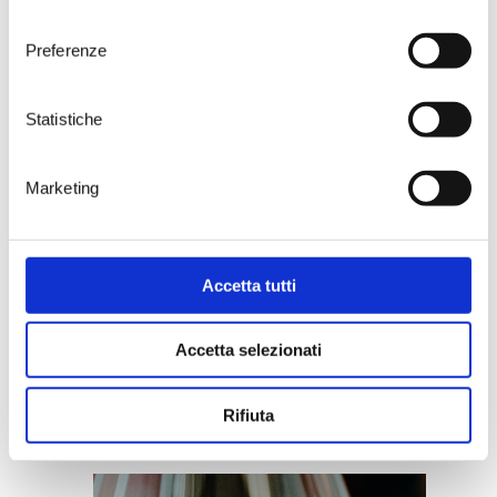
consenso
Preferenze
Statistiche
Marketing
Accetta tutti
09.12.2025
The world of art meets the world
Accetta selezionati
of wine: ALCHIMIE is born
Rifiuta
> DISCOVER