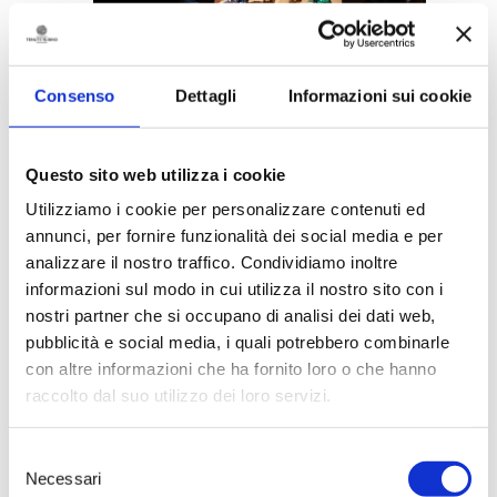
10.02.2026
Corpo Liquido: the second event
of the Alchimie series with
Consenso
Dettagli
Informazioni sui cookie
works by Gianluca Marinelli
> DISCOVER
Questo sito web utilizza i cookie
Utilizziamo i cookie per personalizzare contenuti ed
annunci, per fornire funzionalità dei social media e per
analizzare il nostro traffico. Condividiamo inoltre
informazioni sul modo in cui utilizza il nostro sito con i
nostri partner che si occupano di analisi dei dati web,
pubblicità e social media, i quali potrebbero combinarle
con altre informazioni che ha fornito loro o che hanno
20.01.2026
raccolto dal suo utilizzo dei loro servizi.
Tenute Rubino and the
Susumaniello grape take the
Selezione
spotlight on Tg2 Eat Parade.
Necessari
del
> DISCOVER