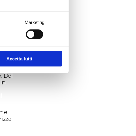
da ed
Marketing
ontro
i
ostri
Accetta tutti
e
. Del
 in
l
ome
rizza