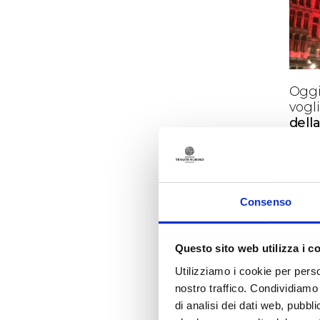
Oggi
vogli
dell
Sia
rapp
dell
un’a
solo
Consenso
cappo
bene
rico
Questo sito web utilizza i c
iper
Utilizziamo i cookie per perso
lont
nostro traffico. Condividiamo 
tutti.
di analisi dei dati web, pubbl
Brux