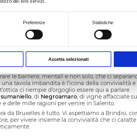
lizzo dei loro servizi.
ano a convivere e non sempre ci riescono. Per stra
era si parla
francese
,
inglese
,
fiammingo
. In tutte
te lingue, ed anche in italiano, abbiam provato a
Preferenze
Statistiche
ettere un po’ del calore pugliese, facilitati dal risc
ivo derivante dall’assaggio dei nostri
vini
.
anta voglia di Italia qui. Voglia del nostro clima e de
i prodotti. Sarà anche per la storica emigrazione
lore in Belgio, ma
la Puglia è ben conosciuta
e i n
Accetta selezionati
piacciono tanto. Proprio il vino, l’olio d’oliva, le nostr
e bontà gastronomiche sono le chiavi migliori per
are le barriere, mentali e non solo, che ci separano
 una tavola imbandita è l’icona della convivialità e
’ottica ci riempie d’orgoglio essere qui a parlare
sumaniello
, di
Negroamaro
, di vigne affacciate su
e delle mille ragioni per venire in Salento.
ra da Bruxelles è tutto. Vi aspettiamo a Brindisi, c
e, per vivere insieme la convivialità che ci caratte
ticamente.