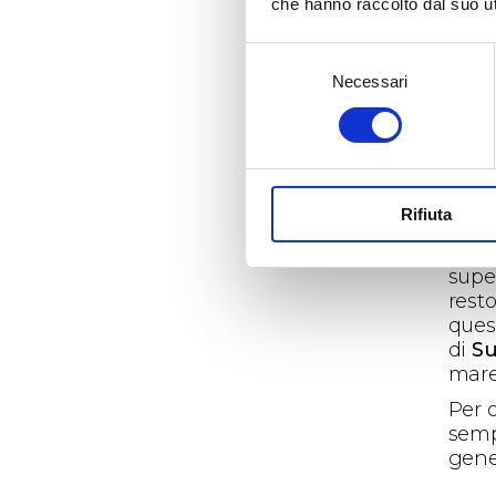
che hanno raccolto dal suo uti
prov
in fi
Selezione
ques
Necessari
del
trasm
consenso
posit
C’è t
nostr
trico
Rifiuta
vini 
mill
super
resto
quest
di
Su
mare 
Per o
sempr
gene