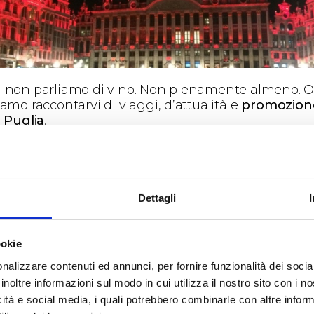
 non parliamo di vino. Non pienamente almeno. 
amo raccontarvi di viaggi, d’attualità e
promozion
a Puglia
.
mo a
Bruxelles
, in fiera, accompagnati da aziende 
resentano alcuni dei migliori esempi
’enogastronomia regionale. In
Belgio
abbiamo trov
ria più pesante rispetto alla nostra amata Puglia, 
 per il vento che quotidianamente ci fa stringere ne
Dettagli
tto. Militari in aeroporto e nelle stazioni, con le ar
 in vista, presidiano la sicurezza ma incutono timor
rdano i problemi del nostro mondo globale e
ookie
connesso. Problemi che visti da
Brindisi
sembrano t
nalizzare contenuti ed annunci, per fornire funzionalità dei socia
ani, ma che in qualche modo prima o poi coinvolg
inoltre informazioni sul modo in cui utilizza il nostro sito con i 
icità e social media, i quali potrebbero combinarle con altre inform
elles è un esempio importante di culture e lingue 