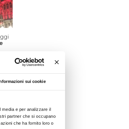
Oggi
e
che
ato
non
l
Informazioni sui cookie
mi
e. Ci
anto
l media e per analizzare il
ono
nostri partner che si occupano
azioni che ha fornito loro o
che